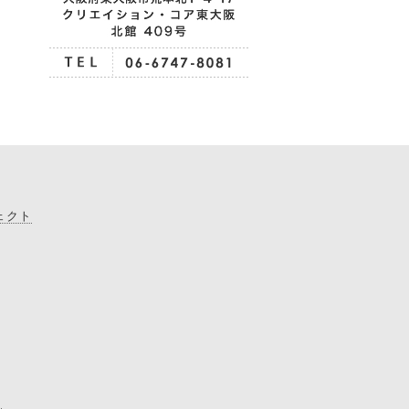
ェクト
て