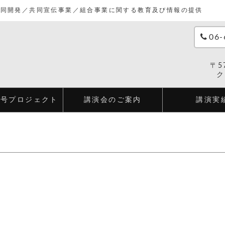
共同開発／共同宣伝事業／組合事業に関する教育及び情報の提供
06-
〒5
ク
２号プロジェクト
講演会のご案内
講演実