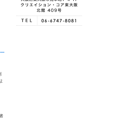
制
よ
者