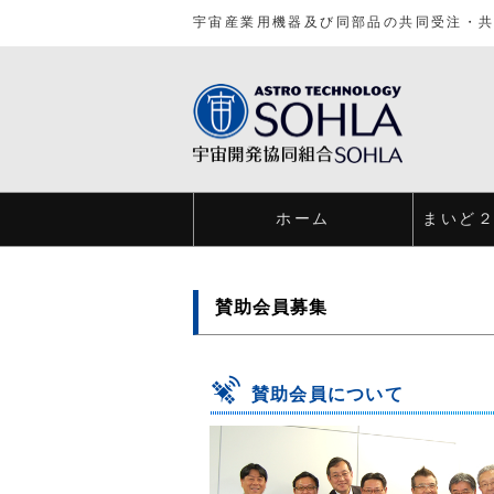
宇宙産業用機器及び同部品の共同受注・
ホーム
まいど
賛助会員募集
賛助会員について