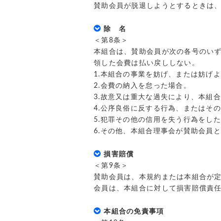
賛助会員が脱退しようとするときは
除 名
＜第8条＞
本組合は、賛助会員が次の各号のい
領した会費は払い戻ししない。
1.本組合の事業を妨げ、または妨げ
2.会費の納入を怠った場合。
3.故意又は重大な過失により、本組
4.公序良俗に反する行為、またはそ
5.犯罪その他の信用を失う行為をし
6.その他、本組合理事会が賛助会員
損害賠償
＜第9条＞
賛助会員は、本規約または本組合が
会員は、本組合に対して損害賠償責
本組合の免責事項