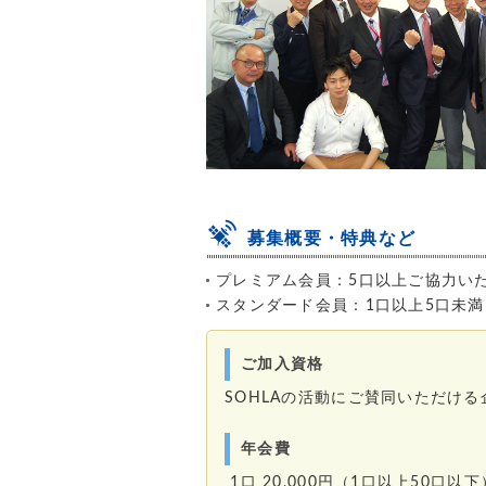
募集概要・特典など
プレミアム会員：5口以上ご協力い
スタンダード会員：1口以上5口未
ご加入資格
SOHLAの活動にご賛同いただけ
年会費
1口 20,000円（1口以上50口以下