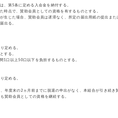
者は、第5条に定める入会金を納付する。
来た時点で、賛助会員としての資格を有するものとする。
更が生じた場合、賛助会員は遅滞なく、所定の届出用紙の提出また
を届出る。
おり定める。
のとする。
、年間1口以上50口以下を負担するものとする。
おり定める。
とし、年度末の2ヵ月前までに脱退の申出がなく、本組合が引き続き
度も賛助会員としての資格を継続する。