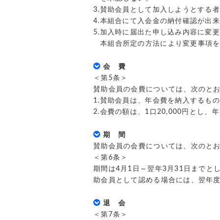
3.賛助会員として加入しようとする
4.本組合にて入会金の納付確認が出
5.加入時に届出た申し込み内容に変
本組合所定の方法により変更事項
会 費
＜第5条＞
賛助会員の会費については、次のと
1.賛助会員は、年会費を納入するも
2.会費の額は、1口20,000円とし
期 間
賛助会員の会費については、次のと
＜第6条＞
期間は4月1日～翌年3月31日まで
助会員として認める場合には、翌年
退 会
＜第7条＞