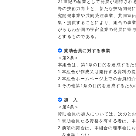
21世紀の産業として発展が期待され
野の技術力向上と、新たな技術開発
究開発事業や共同受注事業、共同宣伝
集・提供することにより、組合の事
がらもわが国の宇宙産業の発展に寄与
とするものである。
賛助会員に対する事業
＜第3条＞
本組合は、第1条の目的を達成するた
1.本組合が作成又は発行する資料の
2.本組合ホームページ上での会員紹
3.その他第1条の目的を達成するため
加 入
＜第4条＞
賛助会員の加入については、次のと
1.賛助会員たる資格を有する者は、
2.前項の諾否は、本組合の理事会に
を承認しない。