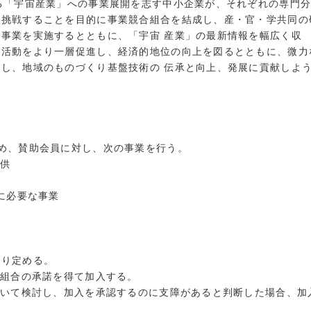
る「宇宙産業」への事業展開を志す中小企業が、それぞれの専門
に挑戦することを目的に事業競合組合を結成し、産・官・学共同の
事業を実施するとともに、「宇宙 産業」の最新情報を幅広く収
業活動をより一層促進し、経済的地位の向上を図るとともに、微力
し、地域のものづくり基盤技術の 伝承と向上、発展に貢献しよ
め、賛助会員に対し、次の事業を行う。
提供
介
に必要な事業
おり定める。
本組合の承諾を得て加入する。
おいて検討し、加入を承認するのに支障があると判断した場合、加