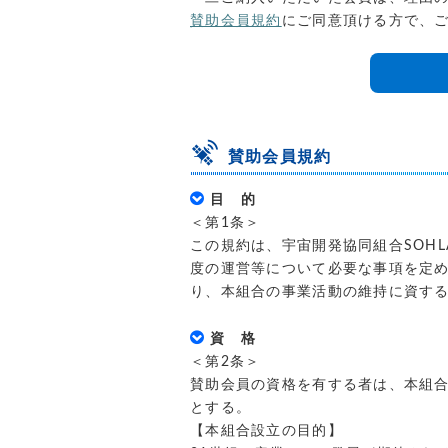
賛助会員規約
にご同意頂ける方で、
賛助会員規約
目 的
＜第1条＞
この規約は、宇宙開発協同組合SOH
度の運営等について必要な事項を定
り、本組合の事業活動の維持に資す
資 格
＜第2条＞
賛助会員の資格を有する者は、本組
とする。
【本組合設立の目的】