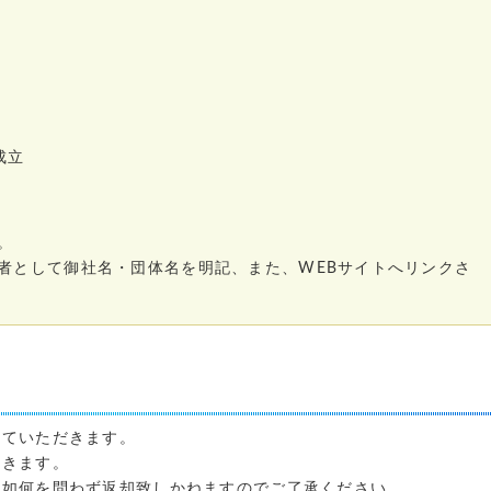
）
成立
。
者として御社名・団体名を明記、また、WEBサイトへリンクさ
せていただきます。
頂きます。
の如何を問わず返却致しかねますのでご了承ください。