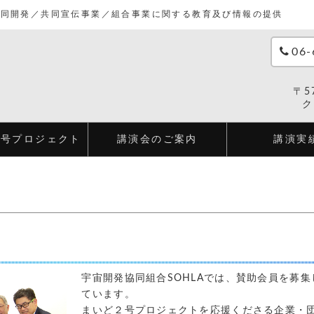
共同開発／共同宣伝事業／組合事業に関する教育及び情報の提供
06-
〒5
ク
２号プロジェクト
講演会のご案内
講演実
宇宙開発協同組合SOHLAでは、賛助会員を募集
ています。
まいど２号プロジェクトを応援くださる企業・