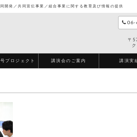
共同開発／共同宣伝事業／組合事業に関する教育及び情報の提供
06-
〒5
ク
２号プロジェクト
講演会のご案内
講演実