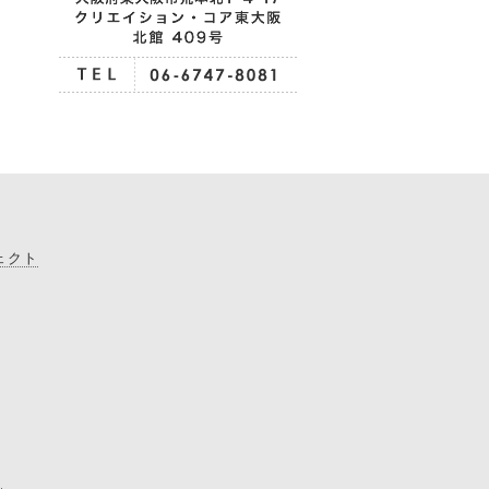
ェクト
て