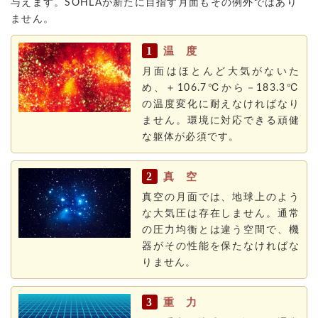
与えます。SOHLAが新たに目指す月面もその例外ではあり
ません。
1
温 度
月面はほとんど大気がないた
め、＋106.7℃から－183.3℃
の温度変化に耐えなければなり
ません。環境に対応できる頑健
な躯体が必須です。
2
真 空
真空の月面では、地球上のよう
な大気圧は存在しません。通常
の圧力均衡とは違う空間で、機
器がその性能を保たなければな
りません。
3
重 力