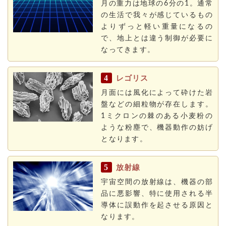
月の重力は地球の6分の1。通常
の生活で我々が感じているもの
よりずっと軽い重量になるの
で、地上とは違う制御が必要に
なってきます。
4
レゴリス
月面には風化によって砕けた岩
盤などの細粒物が存在します。
1ミクロンの棘のある小麦粉の
ような粉塵で、機器動作の妨げ
となります。
5
放射線
宇宙空間の放射線は、機器の部
品に悪影響、特に使用される半
導体に誤動作を起させる原因と
なります。