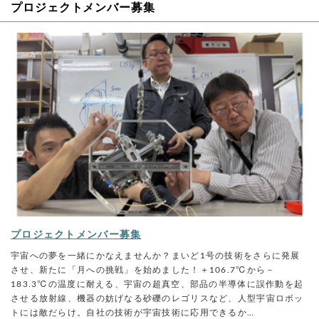
プロジェクトメンバー募集
プロジェクトメンバー募集
宇宙への夢を一緒にかなえませんか？まいど1号の技術をさらに発展
させ、新たに「月への挑戦」を始めました！＋106.7℃から－
183.3℃の温度に耐える、宇宙の超真空、部品の半導体に誤作動を起
させる放射線、機器の妨げなる砂礫のレゴリスなど、人型宇宙ロボッ
トには敵だらけ。自社の技術が宇宙技術に応用できるか…